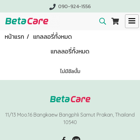
090-924-1556
หน้าแรก
แกลลอรี่ทั้งหมด
แกลลอรี่ทั้งหมด
ไม่มีอัลบั้ม
11/13 Moo.16 Bangkaew Bangphli Samut Prakan, Thailand
10540